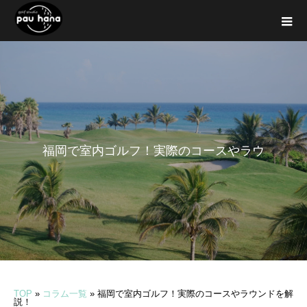
福
岡
で
室
内
ゴ
ル
フ
！
実
際
の
コ
ー
ス
や
ラ
ウ
ン
ド
を
解
説
！
TOP
»
コラム一覧
»
福岡で室内ゴルフ！実際のコースやラウンドを解
説！