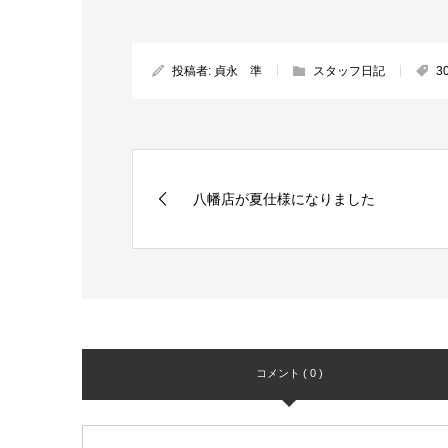
投稿者:
貞永 準
スタッフ日記
3
八幡店が夏仕様になりました
コメント ( 0 )