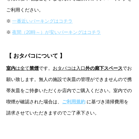
ご利用ください。
※
一番近いパーキングはコチラ
※
夜間（20時～）が安いパーキングはコチラ
【 おタバコについて 】
室内
は全て
禁煙
です。
おタバコは入口
外の廊下スペース
でお
願い致します。無人の施設で灰皿の管理ができませんので携
帯灰皿をご持参いただくか店内でご購入ください。室内での
喫煙が確認された場合は、
ご利用規約
に基づき清掃費用を
請求させていただきますのでご了承下さい。