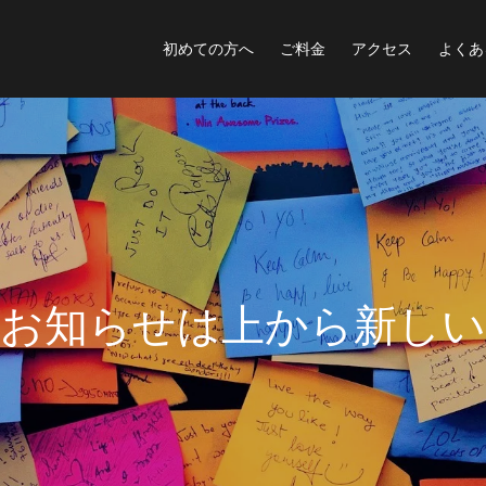
初めての方へ
ご料金
アクセス
よくあ
ら
せ
は
上
か
ら
新
し
い
順
に
表