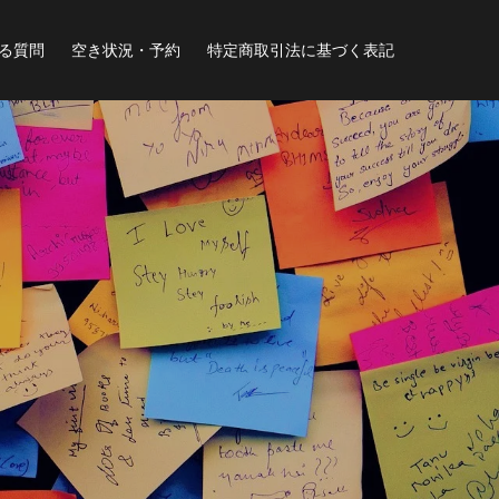
る質問
空き状況・予約
特定商取引法に基づく表記
示
し
て