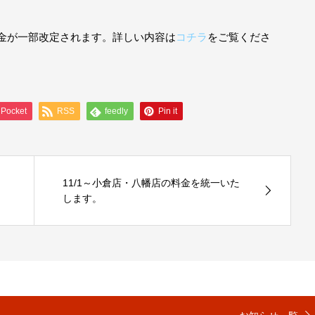
用料金が一部改定されます。詳しい内容は
コチラ
をご覧くださ
Pocket
RSS
feedly
Pin it
11/1～小倉店・八幡店の料金を統一いた
します。