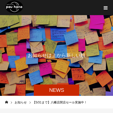
お
知
ら
せ
は
上
か
ら
新
し
い
順
に
表
NEWS
お知らせ
【5/31まで】八幡店閉店セール実施中！