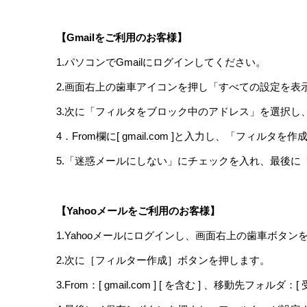
【Gmailをご利用のお客様】
1.パソコンでGmailにログインしてください。
2.画面右上の歯車アイコンを押し「すべての設定を表
3.次に「フィルタをブロック中のアドレス」を選択し
4．From欄に[ gmail.com ]と入力し、「フィル
5.「迷惑メールにしない」にチェックを入れ、最後に
【Yahooメールをご利用のお客様】
1.Yahooメールにログインし、画面右上の歯車ボタ
2.次に［フィルター作成］ボタンを押します。
3.From：[ gmail.com ] [ を含む ] 、移動先フォ