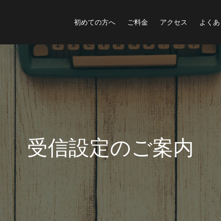
初めての方へ
ご料金
アクセス
よくあ
受
信
設
定
の
ご
案
内