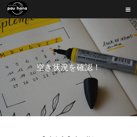
空
き
状
況
を
確
認
！